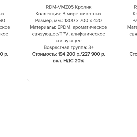
RDM-VMZ05 Кролик
R
ых
Коллекция: В мире животных
К
380
Размер, мм.: 1300 х 700 х 420
Ра
ское
Материалы: EPDM, ароматическое
Мат
ское
связующее/TPV, алифатическое
св
связующее
Возрастная группа: 3+
0 р.
Стоимость: 194 200 р./227 900 р.
Сто
вкл. НДС 20%