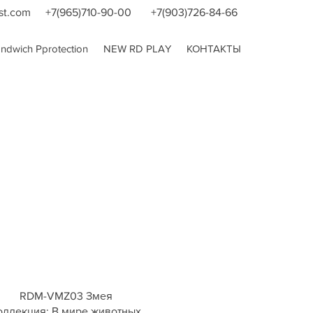
st.com
+7(965)710-90-00
+7(903)726-84-66
dwich Pprotection
NEW RD PLAY
КОНТАКТЫ
RDM-VMZ03 Змея
оллекция: В мире животных