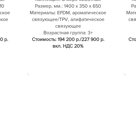
10
Размер, мм.: 1400 х 350 х 650
Ра
ское
Материалы: EPDM, ароматическое
Мат
ское
связующее/TPV, алифатическое
св
связующее
Возрастная группа: 3+
0 р.
Стоимость: 194 200 р./227 900 р.
Сто
вкл. НДС 20%