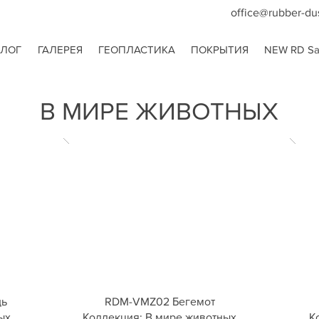
office@rubber-du
АЛОГ
ГАЛЕРЕЯ
ГЕОПЛАСТИКА
ПОКРЫТИЯ
NEW RD San
В МИРЕ ЖИВОТНЫХ
дь
RDM-VMZ02 Бегемот
ых
Коллекция: В мире животных
К