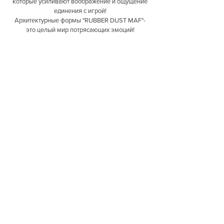
которые усиливают воображение и ощущение
единения с игрой!
Архитектурные формы "RUBBER DUST MAF"-
это целый мир потрясающих эмоций!
Фигуры из резиновой крошки для детских площадок, детские
игрушки для площадок, детские мафы, детские фигуры из
резиновой крошки и EPDM, резиновые фигуры, мафы для детей
фигуры из резиновой крошки, 3д фигуры из резиновой крошки, 3d
фигуры для детских площадок, резиновые фигуры для детских
площадок, фигуры для детских площадок, геопластика.