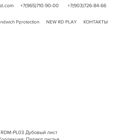
st.com
+7(965)710-90-00
+7(903)726-84-66
dwich Pprotection
NEW RD PLAY
КОНТАКТЫ
RDM-PL03 Дубовый лист
Коллекция: Падают листья