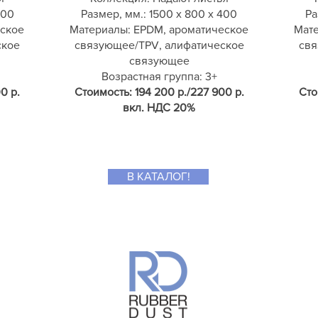
400
Размер, мм.: 1500 х 800 х 400
Ра
еское
Материалы: EPDM, ароматическое
Мате
ское
связующее/TPV, алифатическое
свя
связующее
Возрастная группа: 3+
0 р.
Стоимость: 194 200 р./227 900 р.
Сто
вкл. НДС 20%
В КАТАЛОГ!