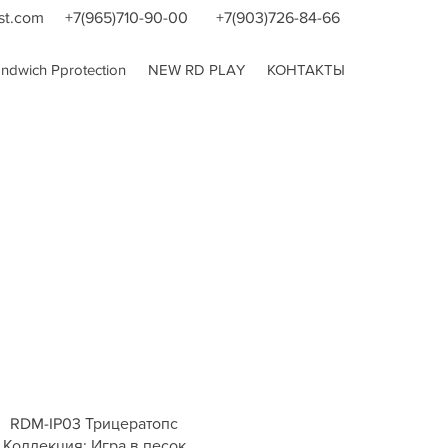
st.com
+7(965)710-90-00
+7(903)726-84-66
dwich Pprotection
NEW RD PLAY
КОНТАКТЫ
RDM-IP03 Трицератопс
Коллекция: Игра в песок