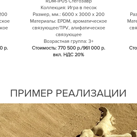
RDM-IP05 Стегозавр
Коллекция: Игра в песок
200
Размер, мм.: 6000 х 3000 х 200
Раз
ское
Материалы: EPDM, ароматическое
Мат
кое
связующее/TPV, алифатическое
св
связующее
Возрастная группа: 3+
0 р.
Стоимость: 770 500 р./961 000 р.
Сто
вкл. НДС 20%
ПРИМЕР РЕАЛИЗАЦИИ