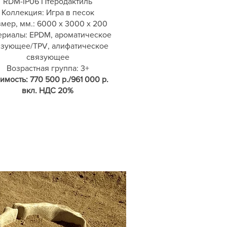
RDM-IP06 Птеродактиль
Коллекция: Игра в песок
мер, мм.: 6000 х 3000 х 200
ериалы: EPDM, ароматическое
язующее/TPV, алифатическое
связующее
Возрастная группа: 3+
имость: 770 500 р./961 000 р.
вкл. НДС 20%