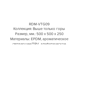
RDM-VTG09
Коллекция: Выше только горы
Размер, мм.: 500 х 500 х 250
Материалы: EPDM, ароматическое
связующее/TPV, алифатическое
связующее
Возрастная группа: 3+
Стоимость: 36 200 р./43 600 р.
вкл. НДС 20%