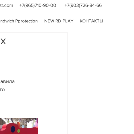
st.com
+7(965)710-90-00
+7(903)726-84-66
dwich Pprotection
NEW RD PLAY
КОНТАКТЫ
их
авила 
го 